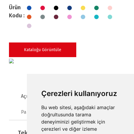
Ürün
Kodu :
Kataloğu Görüntüle
Çerezleri kullanıyoruz
Açıklama
Klasör Ölçüleri
Bu web sitesi, aşağıdaki amaçlar
Paketleme
doğrultusunda tarama
deneyiminizi geliştirmek için
çerezleri ve diğer izleme
Teknik Özellikler