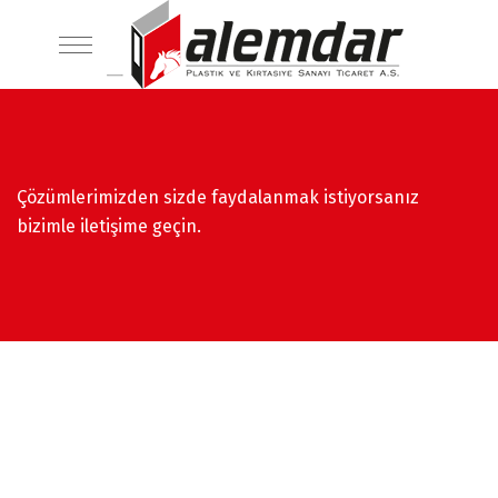
Çözümlerimizden sizde faydalanmak istiyorsanız
bizimle iletişime geçin.